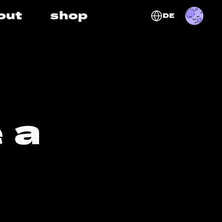
out
shop
DE
 a