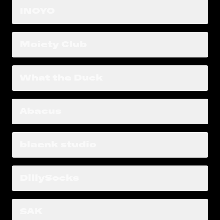
INOYO
Moiety Club
What the Duck
Abacus
blaenk studio
DillySocks
SAK