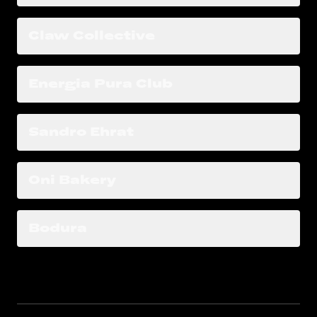
Claw Collective
Energia Pura Club
Sandro Ehrat
Oni Bakery
Bodura