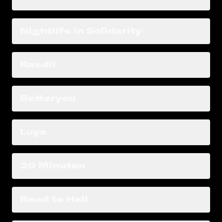
Nightlife in Solidarity
Raedli
Betteryou
Luya
20 Minuten
Road to Hell